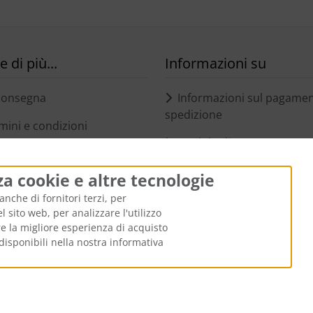
 di più...
Informazioni su
consegna
Informazioni sul pagament
spedizione
mini e condizioni
Modulo di recesso
zione delle batterie
Politica di cancellazione 
za cookie e altre tecnologie
ollegamenti
cancellazione campione
anche di fornitori terzi, per
 sito web, per analizzare l'utilizzo
Privacy e protezione dei d
ire la migliore esperienza di acquisto
i dei cookie
disponibili nella nostra informativa
 prezzi barrati corrispondono al prezzo precedente a personalifizi
rte Baby und Kinder Geschenke von kiddi-media © 2026 | Template