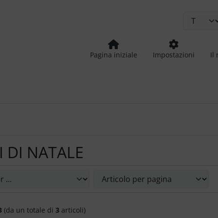
Pagina iniziale
Impostazioni
Il
I DI NATALE
le riordinare gli articoli seguenti e scegliere tra una visual
3
(da un totale di
3
articoli)