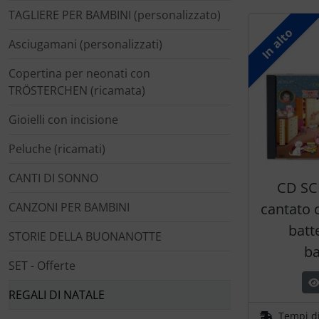
TAGLIERE PER BAMBINI (personalizzato)
In alto
Asciugamani (personalizzati)
Copertina per neonati con
TRÖSTERCHEN (ricamata)
Gioielli con incisione
Peluche (ricamati)
CANTI DI SONNO
CD SC
CANZONI PER BAMBINI
cantato 
batt
STORIE DELLA BUONANOTTE
b
SET - Offerte
REGALI DI NATALE
Tempi d