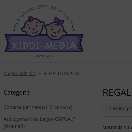
Salta la navigazione
Vai alla navigazione
Vai al contenuto
Vai al pulsante di accesso
Vai al pulsante per le impostazioni
Vai alle informazioni generali
Pagina iniziale
REGALI DI NATALE
REGAL
Categorie
Qui è possibi
Coperte per neonati (ricamate)
Asciugamani da bagno CAPUALT
(ricamati)
Mostra da
1
a