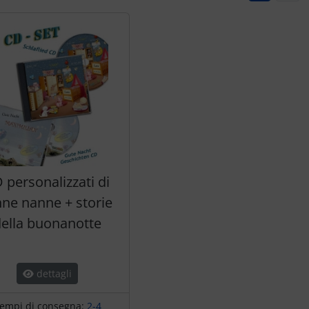
 personalizzati di
nne nanne + storie
ella buonanotte
dettagli
empi di consegna:
2-4