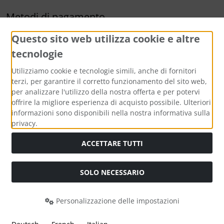
Metodi di pagamento
Questo sito web utilizza cookie e altre
tecnologie
Utilizziamo cookie e tecnologie simili, anche di fornitori
terzi, per garantire il corretto funzionamento del sito web,
per analizzare l'utilizzo della nostra offerta e per potervi
Media sociali
offrire la migliore esperienza di acquisto possibile. Ulteriori
informazioni sono disponibili nella nostra informativa sulla
privacy.
ACCETTARE TUTTI
Tutti i prezzi incl. IVA più
Costi di spedizione
. I prezzi barrati
corrispondono al prezzo precedente a personalifizierte Baby
SOLO NECESSARIO
und Kinder Geschenke von kiddi-media.
personalifizierte Baby und Kinder Geschenke von kiddi-media
Personalizzazione delle impostazioni
© 2026 | Template © 2026 by Karl
mod
ified eCommerce Shopsoftware © 2009-2026