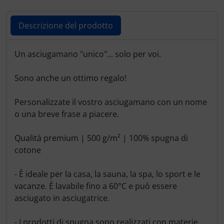
Descrizione del prodotto
Descrizione del prodotto
Un asciugamano "unico"... solo per voi.
Sono anche un ottimo regalo!
Personalizzate il vostro asciugamano con un nome
o una breve frase a piacere.
Qualità premium | 500 g/m² | 100% spugna di
cotone
- È ideale per la casa, la sauna, la spa, lo sport e le
vacanze. È lavabile fino a 60°C e può essere
asciugato in asciugatrice.
- I prodotti di spugna sono realizzati con materie