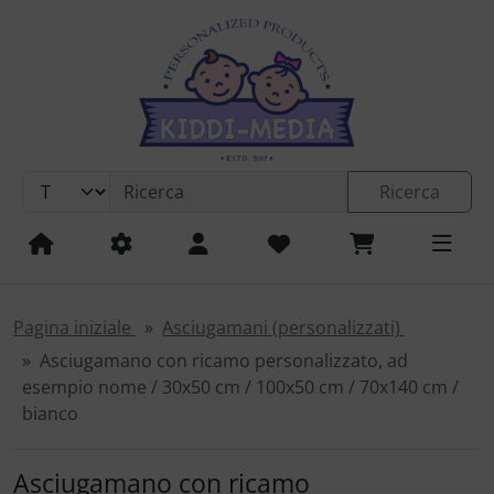
Salta la navigazione
Vai alla navigazione
Vai al contenuto
Vai al pulsante di accesso
Vai al pulsante per le impostazioni
Ricerca
Vai alle informazioni generali
Pagina iniziale
Asciugamani (personalizzati)
Asciugamano con ricamo personalizzato, ad
esempio nome / 30x50 cm / 100x50 cm / 70x140 cm /
bianco
Asciugamano con ricamo